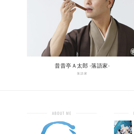
昔昔亭Ａ太郎 -落語家-
落語家
ABOUT ME