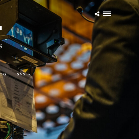
OG
SNS